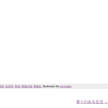
師前
,
松栄堂
,
祭壇
,
葬儀式場
,
葬儀社
. Bookmark the
permalink
.
香りのある生活
→