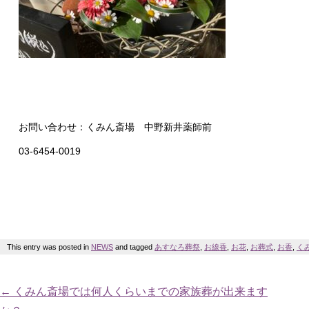
お問い合わせ：くみん斎場 中野新井薬師前
03-6454-0019
This entry was posted in
NEWS
and tagged
あすなろ葬祭
,
お線香
,
お花
,
お葬式
,
お香
,
く
←
くみん斎場では何人くらいまでの家族葬が出来ます