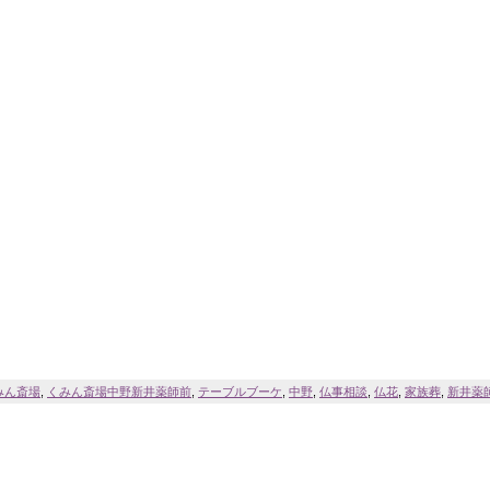
みん斎場
,
くみん斎場中野新井薬師前
,
テーブルブーケ
,
中野
,
仏事相談
,
仏花
,
家族葬
,
新井薬