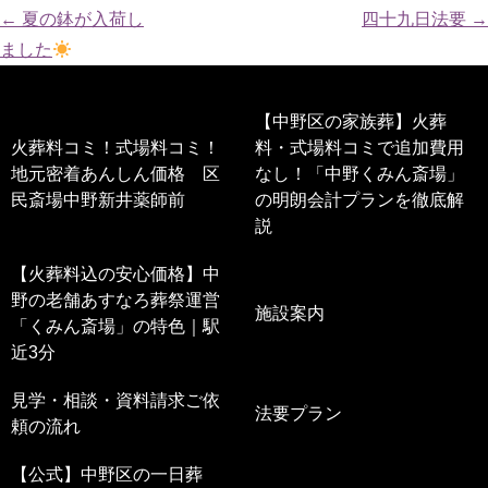
←
夏の鉢が入荷し
四十九日法要
→
ました
【中野区の家族葬】火葬
火葬料コミ！式場料コミ！
料・式場料コミで追加費用
地元密着あんしん価格 区
なし！「中野くみん斎場」
民斎場中野新井薬師前
の明朗会計プランを徹底解
説
【火葬料込の安心価格】中
野の老舗あすなろ葬祭運営
施設案内
「くみん斎場」の特色｜駅
近3分
見学・相談・資料請求ご依
法要プラン
頼の流れ
【公式】中野区の一日葬