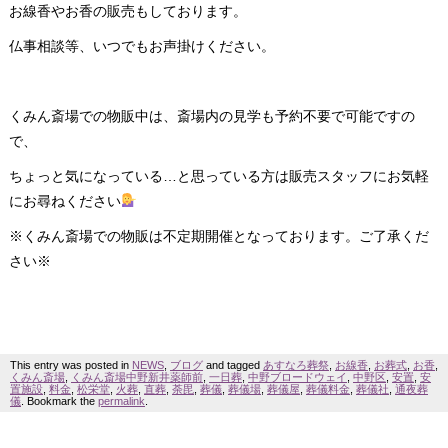
お線香やお香の販売もしております。
仏事相談等、いつでもお声掛けください。
くみん斎場での物販中は、斎場内の見学も予約不要で可能ですの
で、
ちょっと気になっている…と思っている方は販売スタッフにお気軽
にお尋ねください
※くみん斎場での物販は不定期開催となっております。ご了承くだ
さい※
This entry was posted in
NEWS
,
ブログ
and tagged
あすなろ葬祭
,
お線香
,
お葬式
,
お香
,
くみん斎場
,
くみん斎場中野新井薬師前
,
一日葬
,
中野ブロードウェイ
,
中野区
,
安置
,
安
置施設
,
料金
,
松栄堂
,
火葬
,
直葬
,
荼毘
,
葬儀
,
葬儀場
,
葬儀屋
,
葬儀料金
,
葬儀社
,
通夜葬
儀
. Bookmark the
permalink
.