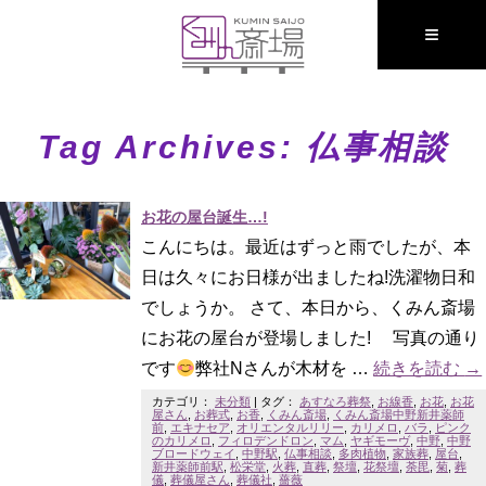
≡
Tag Archives:
仏事相談
お花の屋台誕生…!
こんにちは。最近はずっと雨でしたが、本
日は久々にお日様が出ましたね!洗濯物日和
でしょうか。 さて、本日から、くみん斎場
にお花の屋台が登場しました! 写真の通り
です
弊社Nさんが木材を …
続きを読む
→
カテゴリ：
未分類
|
タグ：
あすなろ葬祭
,
お線香
,
お花
,
お花
屋さん
,
お葬式
,
お香
,
くみん斎場
,
くみん斎場中野新井薬師
前
,
エキナセア
,
オリエンタルリリー
,
カリメロ
,
バラ
,
ピンク
のカリメロ
,
フィロデンドロン
,
マム
,
ヤギモーヴ
,
中野
,
中野
ブロードウェイ
,
中野駅
,
仏事相談
,
多肉植物
,
家族葬
,
屋台
,
新井薬師前駅
,
松栄堂
,
火葬
,
直葬
,
祭壇
,
花祭壇
,
荼毘
,
菊
,
葬
儀
,
葬儀屋さん
,
葬儀社
,
薔薇