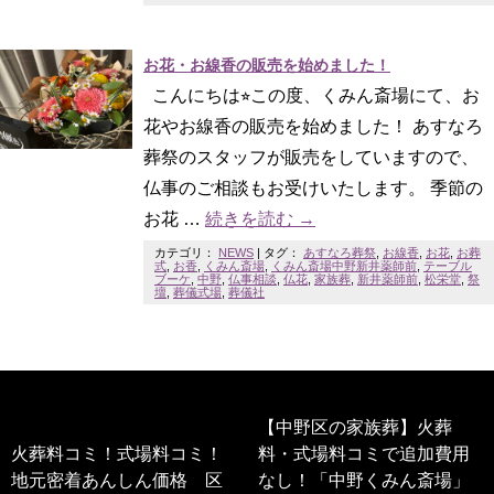
お花・お線香の販売を始めました！
こんにちは⭐︎この度、くみん斎場にて、お
花やお線香の販売を始めました！ あすなろ
葬祭のスタッフが販売をしていますので、
仏事のご相談もお受けいたします。 季節の
お花 …
続きを読む
→
カテゴリ：
NEWS
|
タグ：
あすなろ葬祭
,
お線香
,
お花
,
お葬
式
,
お香
,
くみん斎場
,
くみん斎場中野新井薬師前
,
テーブル
ブーケ
,
中野
,
仏事相談
,
仏花
,
家族葬
,
新井薬師前
,
松栄堂
,
祭
壇
,
葬儀式場
,
葬儀社
【中野区の家族葬】火葬
火葬料コミ！式場料コミ！
料・式場料コミで追加費用
地元密着あんしん価格 区
なし！「中野くみん斎場」