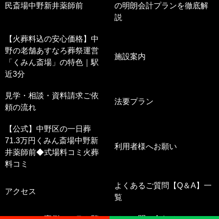
民斎場中野新井薬師前
の明朗会計プランを徹底解
説
【火葬料込の安心価格】中
野の老舗あすなろ葬祭運営
施設案内
「くみん斎場」の特色｜駅
近3分
見学・相談・資料請求ご依
法要プラン
頼の流れ
【公式】中野区の一日葬
71.3万円くみん斎場中野新
利用者様へお願い
井薬師前◆式場料コミ火葬
料コミ
よくあるご質問【Q＆A】一
アクセス
覧
ニュース・事例・コラム覧
メール問い合わせ