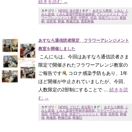
続きを読む
→
カテゴリ：
NEWS
,
未分類
|
タグ：
あすなろ葬祭
,
くみん
,
く
みん斎場
,
くみん斎場中野新井薬師前
,
アレンジメント
,
フラ
ワーアレンジメント教室
,
中野区
,
供花
,
供花アレンジ
,
家族
葬
,
花祭壇
,
葬儀
,
葬儀式場
,
通夜葬儀
あすなろ通信読者限定 フラワーアレンジメント
教室を開催しました
こんにちは。今回はあすなろ通信読者さま
限定で開催されたフラワーアレンジ教室の
ご報告です
コロナ感染予防もあり、1年
ほど開催が中止されていましたが、今回、
人数限定の2部制にすることで …
続きを読
む
→
カテゴリ：
NEWS
,
ブログ
,
未分類
|
タグ：
あすなろ葬祭
,
く
みん斎場
,
くみん斎場中野新井薬師前
,
フラワーアレンジ
,
上
高田
,
中野区
,
供花
,
供花アレンジメント
,
祭壇
,
花祭壇
,
葬儀
場
,
葬儀屋
,
葬儀式場
,
葬儀社