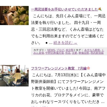
一周忌法要をお手伝いさせていただきました
こんにちは、先日くみん斎場にて、一周忌
法要を執り行いました。 四十九日・一周
忌・三回忌法要など、くみん斎場はどなた
でもご利用出来ますのでどうぞご連絡くだ
さい。 ● …
続きを読む
→
カテゴリ：
NEWS
,
ブログ
,
未分類
|
タグ：
あすなろ葬祭
,
く
みん斎場
,
中野区葬儀式場
,
供花
,
法要
,
葬儀会館
,
西武新宿線
フラワーアレンジメント教室 7月編
こんにちは。7月13日(水)に【くみん斎場中
野新井薬師前】にてフラワーアレンジメン
ト教室を開催いていました! 今回は、南アフ
リカのお花、プロテアをメインに、豪華で
おしゃれなリースづくりをしていただき …