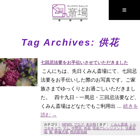
≡
Tag Archives:
供花
七回忌法要をお手伝いさせていただきました
こんにちは、先日くみん斎場にて、七回忌
法要をお手伝いした際のお写真です。ご家
族さまでゆっくりとお過ごしいただきまし
た。 四十九日・一周忌・三回忌法要など、
くみん斎場はどなたでもご利用出 …
続きを
読む
→
カテゴリ：
NEWS
,
ブログ
,
未分類
|
タグ：
くみん斎場
,
トル
コキキョウ
,
マム
,
中野区
,
供花
,
供花アレンジメント
,
法要会
場
,
紫
,
葬儀式場
,
西武新宿線