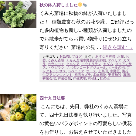
秋の鉢入荷しました
くみん斎場に秋物の鉢が入荷いたしまし
た！ 種類豊富な秋のお花や緑、ご好評だっ
た多肉植物も新しい種類が入荷しましたの
でお散歩がてらお買い物帰りにぜひお立ち
寄りください 斎場内の見 …
続きを読む
→
カテゴリ：
NEWS
,
ブログ
|
タグ：
あすなろ葬祭
,
お花
,
お
香
,
くみん斎場
,
くみん斎場中野新井薬師前
,
アベリア
,
カズ
ラ
,
カランコエ
,
クルシア
,
コウモリラン
,
セダム
,
ダイアンサ
ス
,
トウガラシ
,
ノボタンコートダジュール
,
ビールの泡
,
プ
レクトランサス
,
ペペロミア
,
ポトス
,
上高田
,
中野区
,
供花
,
供花アレンジメント
,
初雪カズラ
,
多肉植物
,
安置施設
,
葬儀
,
葬儀会場
,
葬儀会館
,
葬儀式場
,
葬儀社
,
虹の玉
四十九日法要
こんにちは、先日、弊社のくみん斎場に
て、四十九日法要を執り行いました。写真
の黄色いバラがポイントの可愛らしい供花
をお作りし、お供えさせていただきました