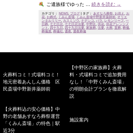
ご遺族様でゆった …
続きを読む
→
カテゴリ：
NEWS
,
ブログ
|
タグ：
あすなろ葬祭
,
お供え
,
お
花
,
お葬式
,
くみん斎場
,
くみん斎場中野新井薬師前
,
オリエ
ンタルリリー
,
カスミソウ
,
ナデシコ
,
バラ
,
レモンリーフ
,
一
日葬
,
七七日忌
,
七七日忌法要
,
中野区
,
供花
,
供花アレンジメ
ント
,
四十九日
,
四十九日法要
,
家族葬
,
法要
,
火葬
,
直葬
,
葬儀
,
葬儀屋
,
葬儀社
,
通夜
,
通夜葬儀
【中野区の家族葬】火葬
火葬料コミ！式場料コミ！
料・式場料コミで追加費用
地元密着あんしん価格 区
なし！「中野くみん斎場」
民斎場中野新井薬師前
の明朗会計プランを徹底解
説
【火葬料込の安心価格】中
野の老舗あすなろ葬祭運営
施設案内
「くみん斎場」の特色｜駅
近3分