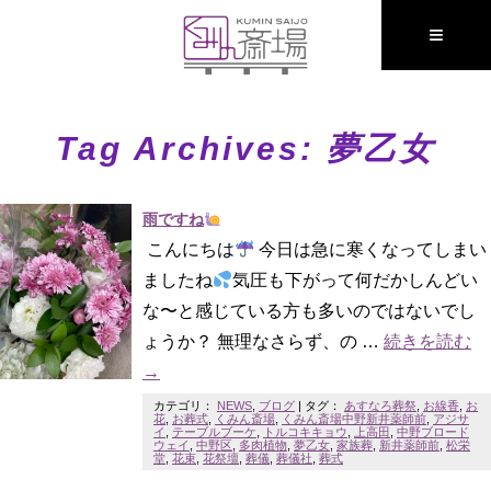
≡
Tag Archives:
夢乙女
雨ですね
こんにちは
今日は急に寒くなってしまい
ましたね
気圧も下がって何だかしんどい
な〜と感じている方も多いのではないでし
ょうか？ 無理なさらず、の …
続きを読む
→
カテゴリ：
NEWS
,
ブログ
|
タグ：
あすなろ葬祭
,
お線香
,
お
花
,
お葬式
,
くみん斎場
,
くみん斎場中野新井薬師前
,
アジサ
イ
,
テーブルブーケ
,
トルコキキョウ
,
上高田
,
中野ブロード
ウェイ
,
中野区
,
多肉植物
,
夢乙女
,
家族葬
,
新井薬師前
,
松栄
堂
,
花束
,
花祭壇
,
葬儀
,
葬儀社
,
葬式