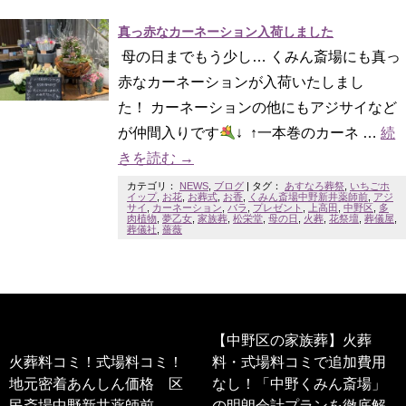
真っ赤なカーネーション入荷しました
母の日までもう少し… くみん斎場にも真っ
赤なカーネーションが入荷いたしまし
た！ カーネーションの他にもアジサイなど
が仲間入りです
↓ ↑一本巻のカーネ …
続
きを読む
→
カテゴリ：
NEWS
,
ブログ
|
タグ：
あすなろ葬祭
,
いちごホ
イップ
,
お花
,
お葬式
,
お香
,
くみん斎場中野新井薬師前
,
アジ
サイ
,
カーネーション
,
バラ
,
プレゼント
,
上高田
,
中野区
,
多
肉植物
,
夢乙女
,
家族葬
,
松栄堂
,
母の日
,
火葬
,
花祭壇
,
葬儀屋
,
葬儀社
,
薔薇
【中野区の家族葬】火葬
火葬料コミ！式場料コミ！
料・式場料コミで追加費用
地元密着あんしん価格 区
なし！「中野くみん斎場」
民斎場中野新井薬師前
の明朗会計プランを徹底解