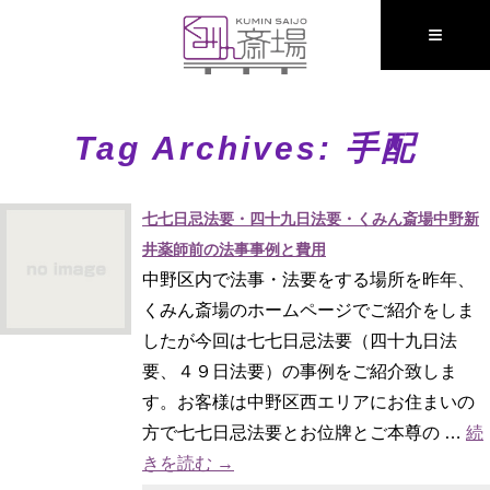
≡
Tag Archives:
手配
七七日忌法要・四十九日法要・くみん斎場中野新
井薬師前の法事事例と費用
中野区内で法事・法要をする場所を昨年、
くみん斎場のホームページでご紹介をしま
したが今回は七七日忌法要（四十九日法
要、４９日法要）の事例をご紹介致しま
す。お客様は中野区西エリアにお住まいの
方で七七日忌法要とお位牌とご本尊の …
続
きを読む
→