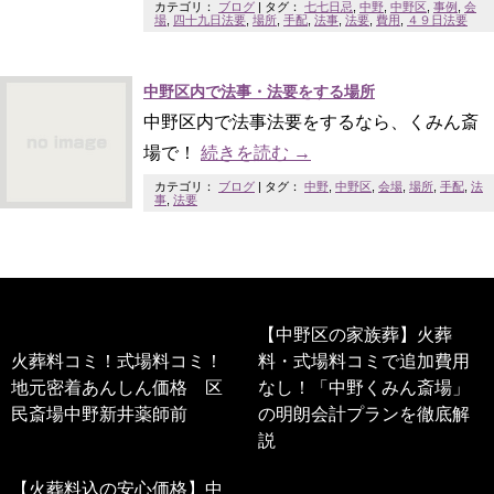
カテゴリ：
ブログ
|
タグ：
七七日忌
,
中野
,
中野区
,
事例
,
会
場
,
四十九日法要
,
場所
,
手配
,
法事
,
法要
,
費用
,
４９日法要
中野区内で法事・法要をする場所
中野区内で法事法要をするなら、くみん斎
場で！
続きを読む
→
カテゴリ：
ブログ
|
タグ：
中野
,
中野区
,
会場
,
場所
,
手配
,
法
事
,
法要
【中野区の家族葬】火葬
火葬料コミ！式場料コミ！
料・式場料コミで追加費用
地元密着あんしん価格 区
なし！「中野くみん斎場」
民斎場中野新井薬師前
の明朗会計プランを徹底解
説
【火葬料込の安心価格】中