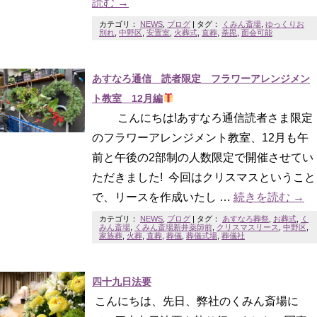
読む
→
カテゴリ：
NEWS
,
ブログ
|
タグ：
くみん斎場
,
ゆっくりお
別れ
,
中野区
,
安置室
,
火葬式
,
直葬
,
荼毘
,
面会可能
あすなろ通信 読者限定 フラワーアレンジメン
ト教室 12月編
こんにちは!あすなろ通信読者さま限定
のフラワーアレンジメント教室、12月も午
前と午後の2部制の人数限定で開催させてい
ただきました! 今回はクリスマスということ
で、リースを作成いたし …
続きを読む
→
カテゴリ：
NEWS
,
ブログ
|
タグ：
あすなろ葬祭
,
お葬式
,
く
みん斎場
,
くみん斎場新井薬師前
,
クリスマスリース
,
中野区
,
家族葬
,
火葬
,
直葬
,
葬儀
,
葬儀式場
,
葬儀社
四十九日法要
こんにちは、先日、弊社のくみん斎場に