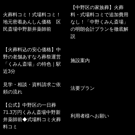
【中野区の家族葬】火葬
火葬料コミ！式場料コミ！
料・式場料コミで追加費用
地元密着あんしん価格 区
なし！「中野くみん斎場」
民斎場中野新井薬師前
の明朗会計プランを徹底解
説
【火葬料込の安心価格】中
野の老舗あすなろ葬祭運営
施設案内
「くみん斎場」の特色｜駅
近3分
見学・相談・資料請求ご依
法要プラン
頼の流れ
【公式】中野区の一日葬
71.3万円くみん斎場中野新
利用者様へお願い
井薬師前◆式場料コミ火葬
料コミ