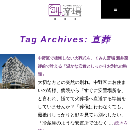
≡
Tag Archives:
直葬
中野区で後悔しない火葬式を。くみん斎場 新井薬
師前で叶える「温かな安置としっかりお別れの時
間」
大切な方との突然の別れ。中野区にお住ま
いの皆様、病院から「すぐに安置場所を」
と言われ、慌てて火葬場へ直送する準備を
していませんか？「葬儀は行わなくても、
最後はしっかりと顔を見てお別れしたい」
「冷蔵庫のような安置所ではなく …
続きを