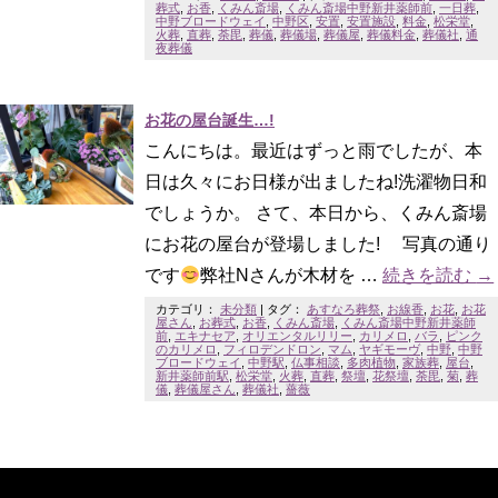
葬式
,
お香
,
くみん斎場
,
くみん斎場中野新井薬師前
,
一日葬
,
中野ブロードウェイ
,
中野区
,
安置
,
安置施設
,
料金
,
松栄堂
,
火葬
,
直葬
,
荼毘
,
葬儀
,
葬儀場
,
葬儀屋
,
葬儀料金
,
葬儀社
,
通
夜葬儀
お花の屋台誕生…!
こんにちは。最近はずっと雨でしたが、本
日は久々にお日様が出ましたね!洗濯物日和
でしょうか。 さて、本日から、くみん斎場
にお花の屋台が登場しました! 写真の通り
です
弊社Nさんが木材を …
続きを読む
→
カテゴリ：
未分類
|
タグ：
あすなろ葬祭
,
お線香
,
お花
,
お花
屋さん
,
お葬式
,
お香
,
くみん斎場
,
くみん斎場中野新井薬師
前
,
エキナセア
,
オリエンタルリリー
,
カリメロ
,
バラ
,
ピンク
のカリメロ
,
フィロデンドロン
,
マム
,
ヤギモーヴ
,
中野
,
中野
ブロードウェイ
,
中野駅
,
仏事相談
,
多肉植物
,
家族葬
,
屋台
,
新井薬師前駅
,
松栄堂
,
火葬
,
直葬
,
祭壇
,
花祭壇
,
荼毘
,
菊
,
葬
儀
,
葬儀屋さん
,
葬儀社
,
薔薇