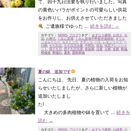
て、四十九日法要を執り行いました。写真
の黄色いバラがポイントの可愛らしい供花
をお作りし、お供えさせていただきました
ご遺族様でゆった …
続きを読む
→
カテゴリ：
NEWS
,
ブログ
|
タグ：
あすなろ葬祭
,
お供え
,
お
花
,
お葬式
,
くみん斎場
,
くみん斎場中野新井薬師前
,
オリエ
ンタルリリー
,
カスミソウ
,
ナデシコ
,
バラ
,
レモンリーフ
,
一
日葬
,
七七日忌
,
七七日忌法要
,
中野区
,
供花
,
供花アレンジメ
ント
,
四十九日
,
四十九日法要
,
家族葬
,
法要
,
火葬
,
直葬
,
葬儀
,
葬儀屋
,
葬儀社
,
通夜
,
通夜葬儀
夏の鉢 追加です
こんにちは、 先日、夏の植物の入荷をお知
らせいたしましたが、さらに新しい植物が
追加いたしまし
た!
大きめの多肉植物や鉢を置いて …
続きを
読む
→
カテゴリ：
NEWS
,
ブログ
|
タグ：
あすなろ葬祭
,
お線香
,
お