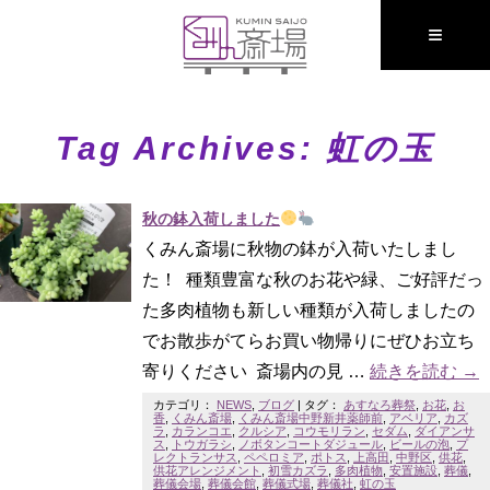
≡
Tag Archives:
虹の玉
秋の鉢入荷しました
くみん斎場に秋物の鉢が入荷いたしまし
た！ 種類豊富な秋のお花や緑、ご好評だっ
た多肉植物も新しい種類が入荷しましたの
でお散歩がてらお買い物帰りにぜひお立ち
寄りください 斎場内の見 …
続きを読む
→
カテゴリ：
NEWS
,
ブログ
|
タグ：
あすなろ葬祭
,
お花
,
お
香
,
くみん斎場
,
くみん斎場中野新井薬師前
,
アベリア
,
カズ
ラ
,
カランコエ
,
クルシア
,
コウモリラン
,
セダム
,
ダイアンサ
ス
,
トウガラシ
,
ノボタンコートダジュール
,
ビールの泡
,
プ
レクトランサス
,
ペペロミア
,
ポトス
,
上高田
,
中野区
,
供花
,
供花アレンジメント
,
初雪カズラ
,
多肉植物
,
安置施設
,
葬儀
,
葬儀会場
,
葬儀会館
,
葬儀式場
,
葬儀社
,
虹の玉