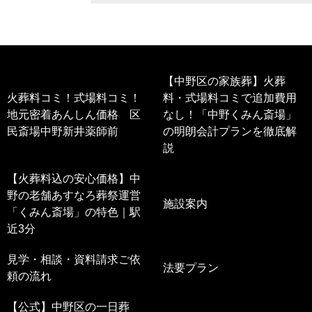
【中野区の家族葬】火葬
火葬料コミ！式場料コミ！
料・式場料コミで追加費用
地元密着あんしん価格 区
なし！「中野くみん斎場」
民斎場中野新井薬師前
の明朗会計プランを徹底解
説
【火葬料込の安心価格】中
野の老舗あすなろ葬祭運営
施設案内
「くみん斎場」の特色｜駅
近3分
見学・相談・資料請求ご依
法要プラン
頼の流れ
【公式】中野区の一日葬