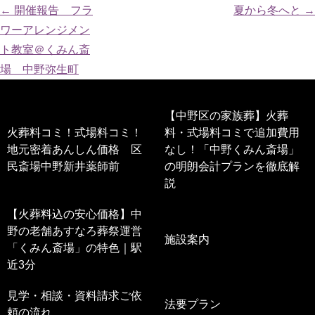
←
開催報告 フラ
夏から冬へと
→
ワーアレンジメン
ト教室＠くみん斎
場 中野弥生町
【中野区の家族葬】火葬
火葬料コミ！式場料コミ！
料・式場料コミで追加費用
地元密着あんしん価格 区
なし！「中野くみん斎場」
民斎場中野新井薬師前
の明朗会計プランを徹底解
説
【火葬料込の安心価格】中
野の老舗あすなろ葬祭運営
施設案内
「くみん斎場」の特色｜駅
近3分
見学・相談・資料請求ご依
法要プラン
頼の流れ