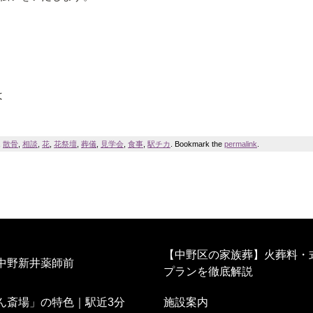
は
,
散骨
,
相談
,
花
,
花祭壇
,
葬儀
,
見学会
,
食事
,
駅チカ
. Bookmark the
permalink
.
【中野区の家族葬】火葬料・
中野新井薬師前
プランを徹底解説
ん斎場」の特色｜駅近3分
施設案内