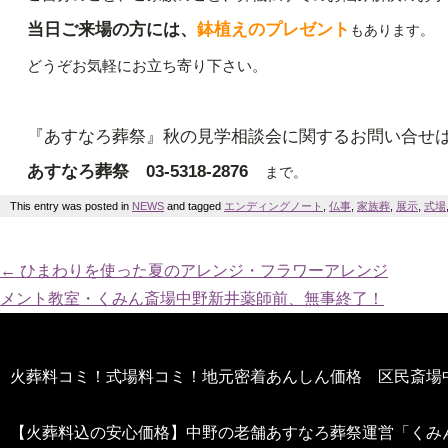
当日ご来場の方には、
鉢植えのプレゼント
もあります。
どうぞお気軽にお立ち寄り下さい。
『あすなろ葬祭』秋の見学相談会に関するお問い合せ
あすなろ葬祭 03-5318-2876
まで。
This entry was posted in
NEWS
and tagged
エンディングノート
,
仏事
,
家族葬
,
展示
,
式場
←
ひまわりを使った夏のアレンジ・フラワーアレンジ
メント教室・くみん斎場中野新井薬師前、無事終了！
火葬料コミ！式場料コミ！地元密着あんしん価格 区民斎場
【火葬料込の安心価格】中野の老舗あすなろ葬祭運営「くみ