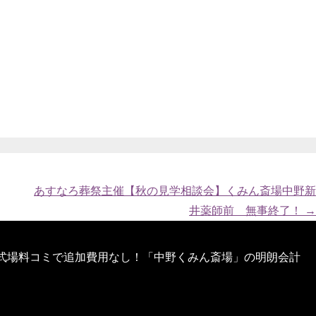
あすなろ葬祭主催【秋の見学相談会】くみん斎場中野新
井薬師前 無事終了！
→
式場料コミで追加費用なし！「中野くみん斎場」の明朗会計