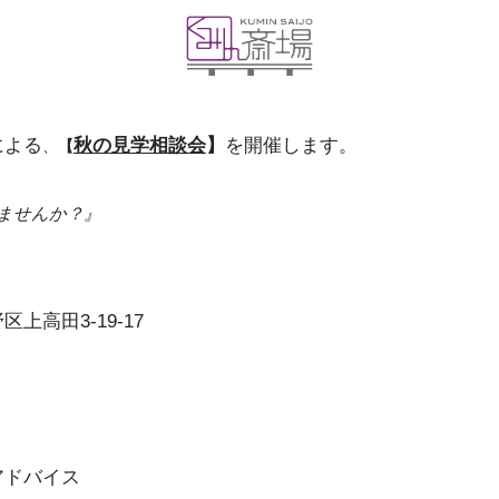
による
秋
の見学相談会
】
を開催します。
、
【
ませんか？』
区上高田3-19-17
ドバイス