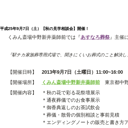
平成25年9月7日（土）【秋の見学相談会】開催！
くみん斎場中野新井薬師前では『
あすなろ葬祭
』主催
『駅チカ家族葬専用式場で、聞きにくいお葬式のこと解決し
【開催日時】
2013年9月7日（土曜日）11:00~16:00
【開催場所】
くみん斎場中野新井薬師前
東京都中野
【開催内容】 ＊秋の花で彩る花祭壇展示
＊通夜葬儀でのお食事展示
＊御香典返しのお茶試飲会
＊葬儀・散骨の個別相談と事前見積
＊エンディングノートの販売と書き方ア