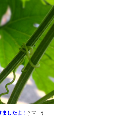
けましたよ！
(*´▽｀*)