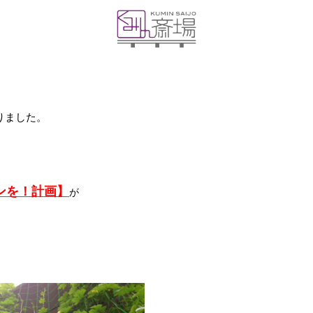
りました。
ンを！計画】
が