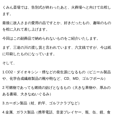
くみん斎場では、告別式が終わったあと、火葬場へと向けて出棺し
ます。
最後に故人さまの愛用の品ですとか、好きだったもの、趣味のもの
を棺に入れて差し上げます。
今回はこの副葬品で納められないものをご紹介いたします。
まず、三途の川の渡し賃と言われています、六文銭ですが、今は紙
に印刷したものになっています。
そして、
1.CO2・ダイオキシン・煙などの発生源になるもの（ビニール製品
や、化学合成繊維製品の靴や鞄など、CD、MD、ゴルフボール）
2.可燃物であっても燃焼の妨げとなるもの（大きな果物や、厚みの
ある書籍、大きなぬいぐるみ）
3.カーボン製品（杖、釣竿、ゴルフクラブなど）
4.金属、ガラス製品（携帯電話、音楽プレイヤー、瓶、缶、鏡、食