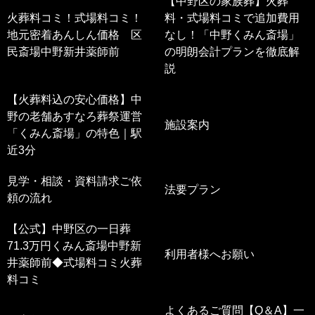
【中野区の家族葬】火葬
火葬料コミ！式場料コミ！
料・式場料コミで追加費用
地元密着あんしん価格 区
なし！「中野くみん斎場」
民斎場中野新井薬師前
の明朗会計プランを徹底解
説
【火葬料込の安心価格】中
野の老舗あすなろ葬祭運営
施設案内
「くみん斎場」の特色｜駅
近3分
見学・相談・資料請求ご依
法要プラン
頼の流れ
【公式】中野区の一日葬
71.3万円くみん斎場中野新
利用者様へお願い
井薬師前◆式場料コミ火葬
料コミ
よくあるご質問【Q＆A】一